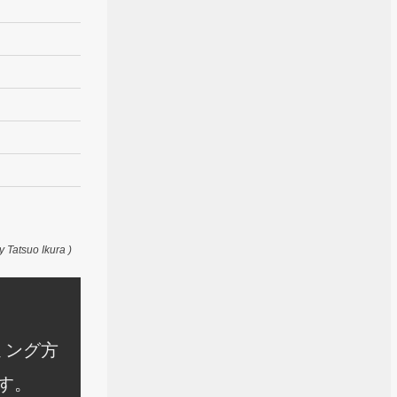
y Tatsuo Ikura )
ミング方
す。