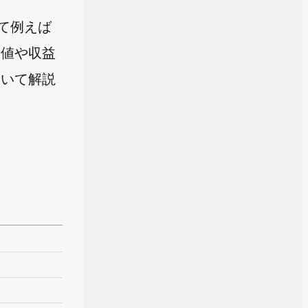
って例えば
価値や収益
ついて解説