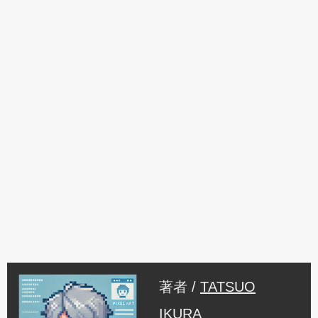
著者 /
TATSUO
IKURA