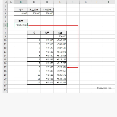
-- --