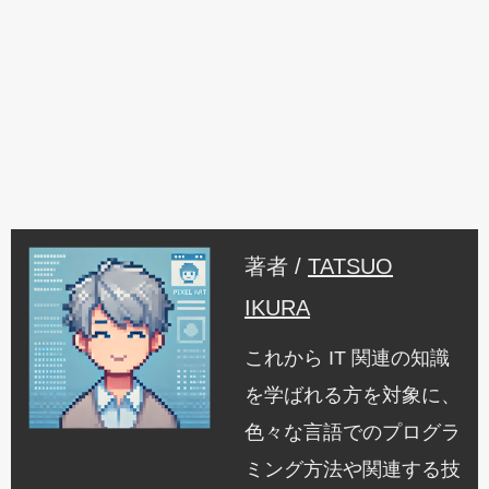
著者 /
TATSUO
IKURA
これから IT 関連の知識
を学ばれる方を対象に、
色々な言語でのプログラ
ミング方法や関連する技