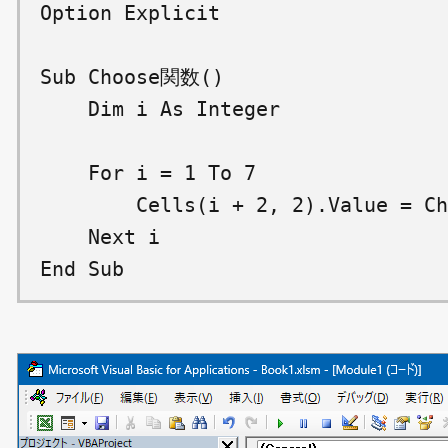
Option Explicit

Sub Choose関数()

    Dim i As Integer

    For i = 1 To 7

        Cells(i + 2, 2).Value = 
    Next i
