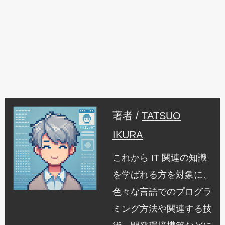
著者 /
TATSUO
IKURA
これから IT 関連の知識
を学ばれる方を対象に、
色々な言語でのプログラ
ミング方法や関連する技