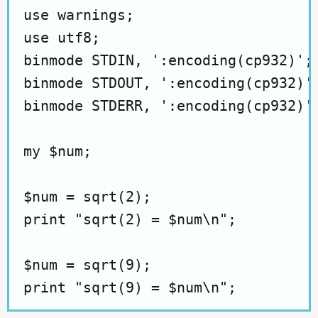
use warnings;

use utf8;

binmode STDIN, ':encoding(cp932)';

binmode STDOUT, ':encoding(cp932)';
binmode STDERR, ':encoding(cp932)';
my $num;

$num = sqrt(2);

print "sqrt(2) = $num\n";

$num = sqrt(9);
