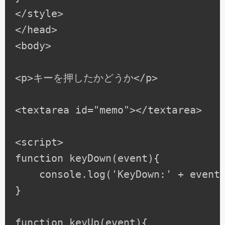
</style>

</head>

<body>

<p>キーを押したかどうか</p>

<textarea id="memo"></textarea>

<script>

function keyDown(event){

    console.log('KeyDown:' + event.
}

function keyUp(event){
