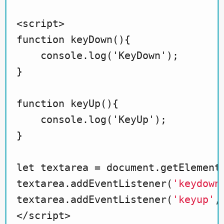
<script>

function keyDown(){

    console.log('KeyDown');

}

function keyUp(){

    console.log('KeyUp');

}

let textarea = document.getElementB
textarea.addEventListener(
'keydown
textarea.addEventListener(
'keyup'
,