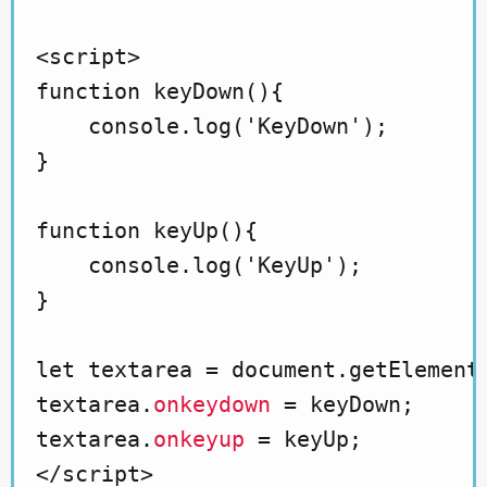
<script>

function keyDown(){

    console.log('KeyDown');

}

function keyUp(){

    console.log('KeyUp');

}

let textarea = document.getElementB
textarea.
onkeydown
 = keyDown;

textarea.
onkeyup
 = keyUp;
