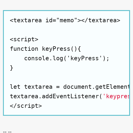
<textarea id="memo"></textarea>

<script>

function keyPress(){

    console.log('keyPress');

}

let textarea = document.getElementB
textarea.addEventListener(
'keypres
-- --