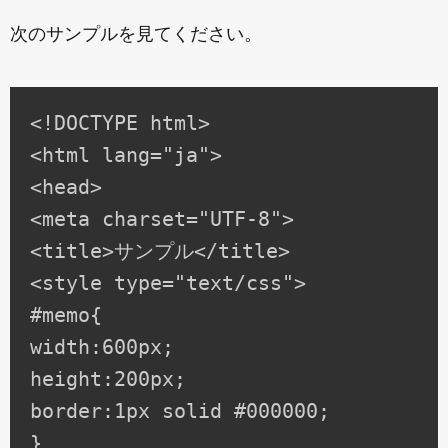
次のサンプルを見てください。
<!DOCTYPE html>

<html lang="ja">

<head>

<meta charset="UTF-8">

<title>サンプル</title>

<style type="text/css">

#memo{

width:600px;

height:200px;

border:1px solid #000000;

}
