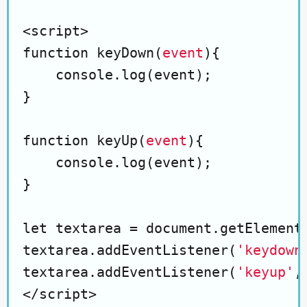
<script>

function keyDown(
event
){

    console.log(event);

}

function keyUp(
event
){

    console.log(event);

}

let textarea = document.getElementB
textarea.addEventListener(
'keydown
textarea.addEventListener(
'keyup'
,