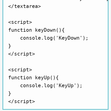
</textarea>

<script>

function keyDown(){

    console.log('KeyDown');

}

</script>

<script>

function keyUp(){

    console.log('KeyUp');

}
