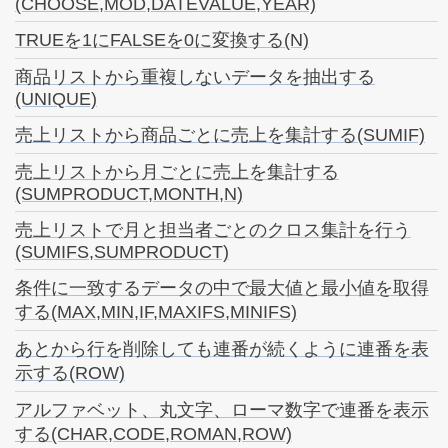
(CHOOSE,MOD,DATEVALUE,YEAR)
TRUEを1にFALSEを0に変換する(N)
商品リストから重複しないデータを抽出する
(UNIQUE)
売上リストから商品ごとに売上を集計する(SUMIF)
売上リストから月ごとに売上を集計する
(SUMPRODUCT,MONTH,N)
売上リストで月と担当者ごとのクロス集計を行う
(SUMIFS,SUMPRODUCT)
条件に一致するデータの中で最大値と最小値を取得
する(MAX,MIN,IF,MAXIFS,MINIFS)
あとから行を削除しても連番が続くように連番を表
示する(ROW)
アルファベット、丸文字、ローマ数字で連番を表示
する(CHAR,CODE,ROMAN,ROW)