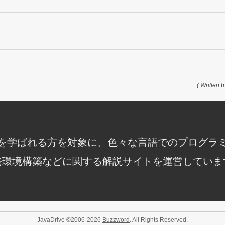
( Written b
知識を学ばれる方を対象に、色々な言語でのプログラ
発環境構築などに関する解説サイトを運営していま
JavaDrive ©2006-2026
Buzzword
. All Rights Reserved.