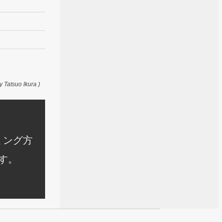
y Tatsuo Ikura )
ミング方
す。