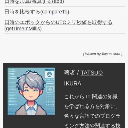
日時を加算/減算する(add)
日時を比較する(compareTo)
日時のエポックからのUTCミリ秒値を取得する
(getTimeInMillis)
( Written by Tatsuo Ikura )
著者 /
TATSUO
IKURA
これから IT 関連の知識
を学ばれる方を対象に、
色々な言語でのプログラ
ミング方法や関連する技