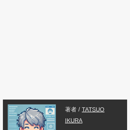
著者 /
TATSUO
IKURA