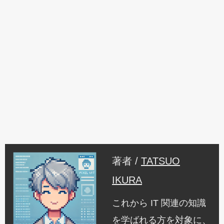
著者 /
TATSUO
IKURA
これから IT 関連の知識
を学ばれる方を対象に、