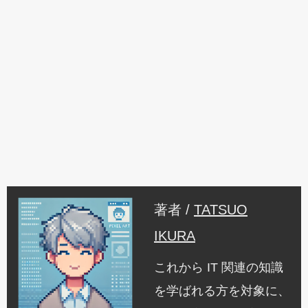
著者 /
TATSUO
IKURA
これから IT 関連の知識
を学ばれる方を対象に、