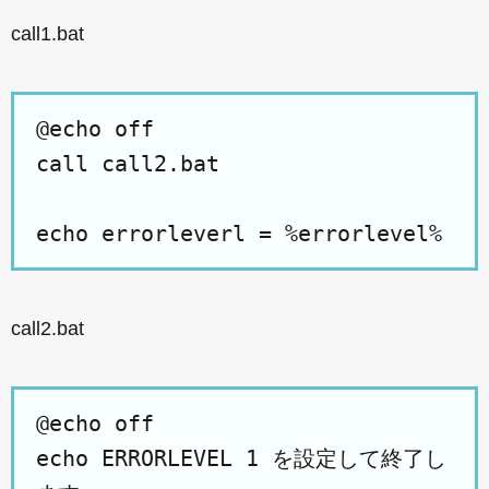
call1.bat
@echo off
call call2.bat
echo errorleverl = %errorlevel%
call2.bat
@echo off
echo ERRORLEVEL 1 を設定して終了し