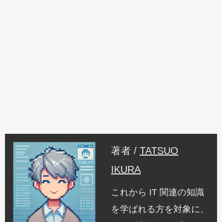
著者 /
TATSUO
IKURA
これから IT 関連の知識
を学ばれる方を対象に、