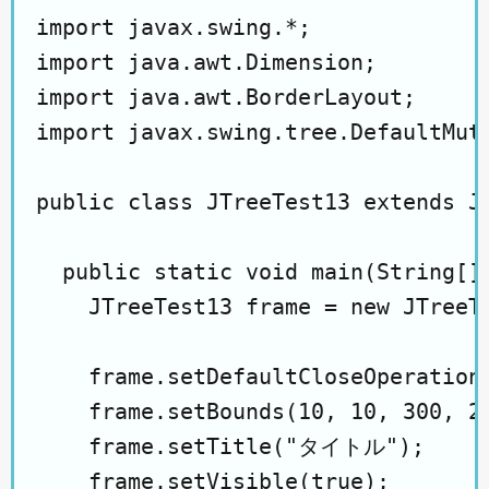
import javax.swing.*;

import java.awt.Dimension;

import java.awt.BorderLayout;

import javax.swing.tree.DefaultMuta
public class JTreeTest13 extends JF
  public static void main(String[] 
    JTreeTest13 frame = new JTreeTe
    frame.setDefaultCloseOperation(
    frame.setBounds(10, 10, 300, 20
    frame.setTitle("タイトル");

    frame.setVisible(true);
