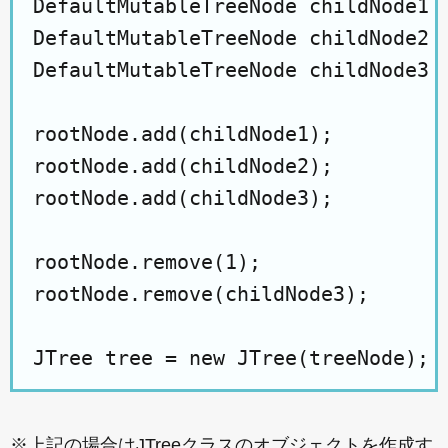
DefaultMutableTreeNode childNode1 =
DefaultMutableTreeNode childNode2 =
DefaultMutableTreeNode childNode3 =
rootNode.add(childNode1);

rootNode.add(childNode2);

rootNode.add(childNode3);

rootNode.remove(1);

rootNode.remove(childNode3);

※上記の場合はJTreeクラスのオブジェクトを作成す