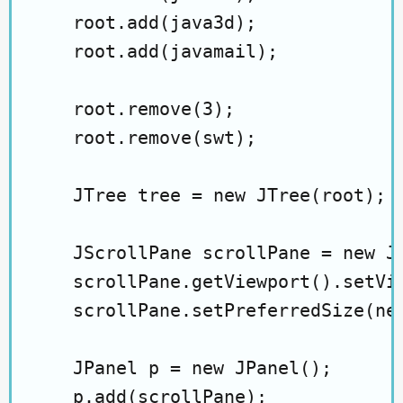
    root.add(java3d);

    root.add(javamail);

    root.remove(3);

    root.remove(swt);

    JTree tree = new JTree(root);

    JScrollPane scrollPane = new JS
    scrollPane.getViewport().setVie
    scrollPane.setPreferredSize(new
    JPanel p = new JPanel();

    p.add(scrollPane);
