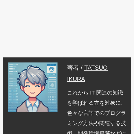
著者 /
TATSUO
IKURA
これから IT 関連の知識
を学ばれる方を対象に、
色々な言語でのプログラ
ミング方法や関連する技
術、開発環境構築などに