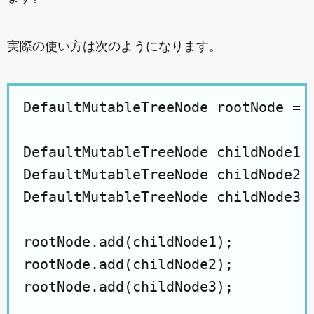
実際の使い方は次のようになります。
DefaultMutableTreeNode rootNode = n
DefaultMutableTreeNode childNode1 =
DefaultMutableTreeNode childNode2 =
DefaultMutableTreeNode childNode3 =
rootNode.add(childNode1);

rootNode.add(childNode2);

rootNode.add(childNode3);
