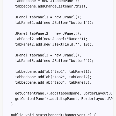
    tabbedpane = new JTabbedPane();

    tabbedpane.addChangeListener(this);

    JPanel tabPanel1 = new JPanel();

    tabPanel1.add(new JButton("button1"));

    JPanel tabPanel2 = new JPanel();

    tabPanel2.add(new JLabel("Name:"));

    tabPanel2.add(new JTextField("", 10));

    JPanel tabPanel3 = new JPanel();

    tabPanel3.add(new JButton("button2"));

    tabbedpane.addTab("tab1", tabPanel1);

    tabbedpane.addTab("tab2", tabPanel2);

    tabbedpane.addTab("tab3", tabPanel3);

    getContentPane().add(tabbedpane, BorderLayout.CEN
    getContentPane().add(dispPanel, BorderLayout.PAGE
  }

  public void stateChanged(ChangeEvent e) {
