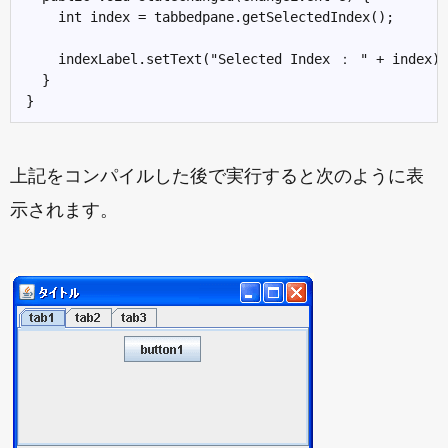
    int index = tabbedpane.getSelectedIndex();

    indexLabel.setText("Selected Index ： " + index);

  }

上記をコンパイルした後で実行すると次のように表
示されます。