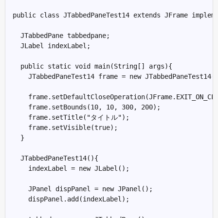
public class JTabbedPaneTest14 extends JFrame impleme
  JTabbedPane tabbedpane;

  JLabel indexLabel;

  public static void main(String[] args){

    JTabbedPaneTest14 frame = new JTabbedPaneTest14()
    frame.setDefaultCloseOperation(JFrame.EXIT_ON_CLO
    frame.setBounds(10, 10, 300, 200);

    frame.setTitle("タイトル");

    frame.setVisible(true);

  }

  JTabbedPaneTest14(){

    indexLabel = new JLabel();

    JPanel dispPanel = new JPanel();

    dispPanel.add(indexLabel);
