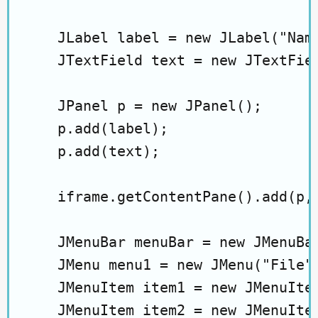
    JLabel label = new JLabel("Name
    JTextField text = new JTextFiel
    JPanel p = new JPanel();

    p.add(label);

    p.add(text);

    iframe.getContentPane().add(p, 
    JMenuBar menuBar = new JMenuBar
    JMenu menu1 = new JMenu("File")
    JMenuItem item1 = new JMenuItem
    JMenuItem item2 = new JMenuItem