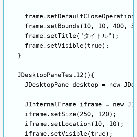
    frame.setDefaultCloseOperation(
    frame.setBounds(10, 10, 400, 30
    frame.setTitle("タイトル");

    frame.setVisible(true);

  }

  JDesktopPaneTest12(){

    JDesktopPane desktop = new JDes
    JInternalFrame iframe = new JIn
    iframe.setSize(250, 120);

    iframe.setLocation(10, 10);

    iframe.setVisible(true);
