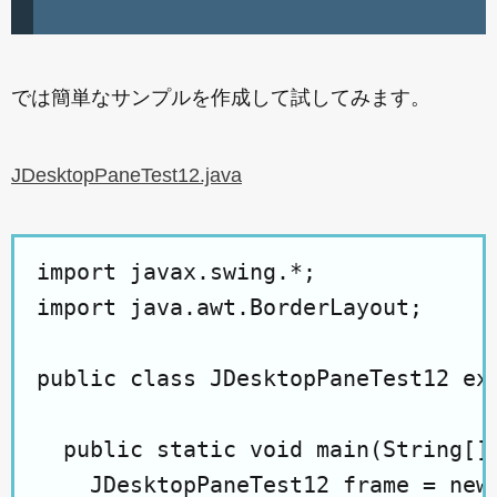
では簡単なサンプルを作成して試してみます。
JDesktopPaneTest12.java
import javax.swing.*;

import java.awt.BorderLayout;

public class JDesktopPaneTest12 ext
  public static void main(String[] 
    JDesktopPaneTest12 frame = new 