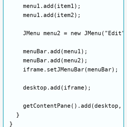
    menu1.add(item1);

    menu1.add(item2);

    JMenu menu2 = new JMenu("Edit")
    menuBar.add(menu1);

    menuBar.add(menu2);

    iframe.setJMenuBar(menuBar);

    desktop.add(iframe);

    getContentPane().add(desktop, B
  }
