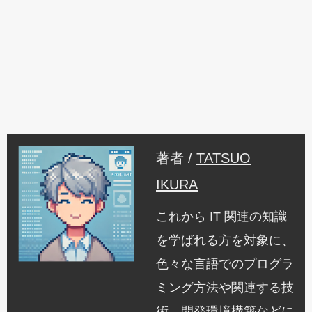
著者 /
TATSUO
IKURA
これから IT 関連の知識
を学ばれる方を対象に、
色々な言語でのプログラ
ミング方法や関連する技
術、開発環境構築などに