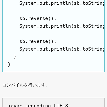
    System.out.println(sb.toString(
    sb.reverse();

    System.out.println(sb.toString(
    sb.reverse();

    System.out.println(sb.toString(
  }

コンパイルを行います。
javac -encoding UTF-8