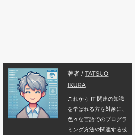
著者 /
TATSUO
IKURA
これから IT 関連の知識
を学ばれる方を対象に、
色々な言語でのプログラ
ミング方法や関連する技