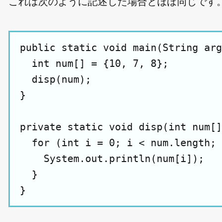
これは次のように記述した場合とほぼ同じです
public static void main(String arg
  int num[] = {10, 7, 8};

  disp(num);

}

private static void disp(int num[]
  for (int i = 0; i < num.length; 
    System.out.println(num[i]);

  }
