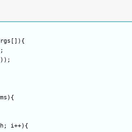
rgs[]){

;

));

ms){

h; i++){
