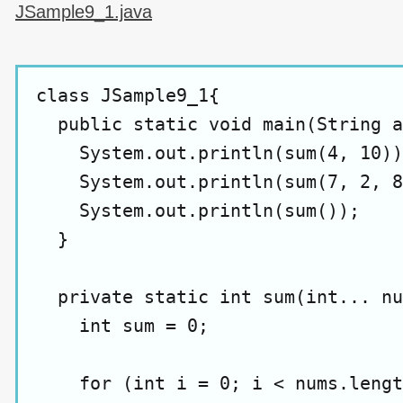
JSample9_1.java
class JSample9_1{

  public static void main(String a
    System.out.println(sum(4, 10))
    System.out.println(sum(7, 2, 8
    System.out.println(sum());

  }

  private static int sum(int... nu
    int sum = 0;

    for (int i = 0; i < nums.lengt