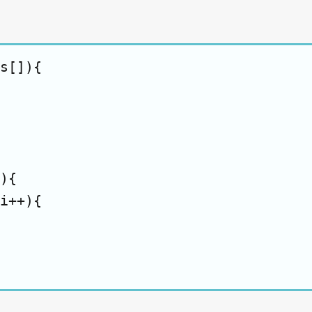
。
s[]){

){

i++){
