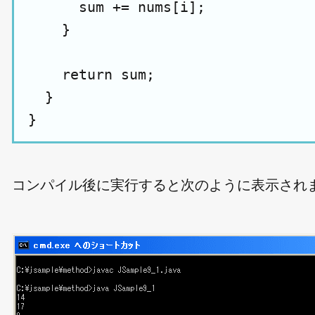
      sum += nums[i];

    }

    return sum;

  }

コンパイル後に実行すると次のように表示され