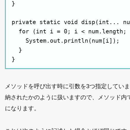
}

private static void disp(int... nu
  for (int i = 0; i < num.length; 
    System.out.println(num[i]);

  }

メソッドを呼び出す時に引数を3つ指定してい
納されたかのように扱いますので、メソッド内
になります。