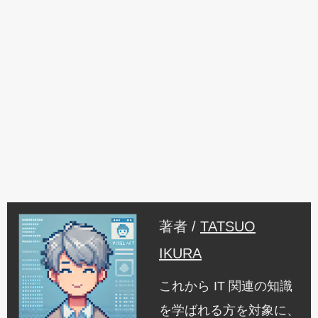
著者 /
TATSUO
IKURA
これから IT 関連の知識
を学ばれる方を対象に、