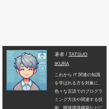
著者 /
TATSUO
IKURA
これから IT 関連の知識
を学ばれる方を対象に、
色々な言語でのプログラ
ミング方法や関連する技
術、開発環境構築などに