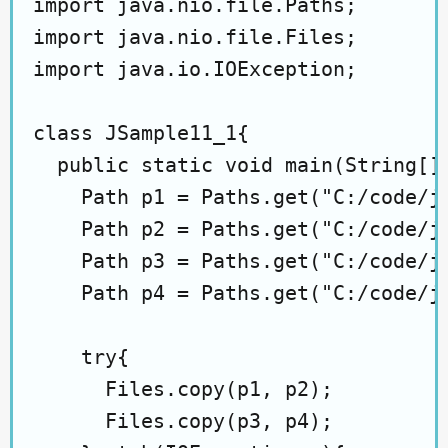
import java.nio.file.Paths;

import java.nio.file.Files;

import java.io.IOException;

class JSample11_1{

  public static void main(String[] 
    Path p1 = Paths.get("C:/code/ja
    Path p2 = Paths.get("C:/code/ja
    Path p3 = Paths.get("C:/code/ja
    Path p4 = Paths.get("C:/code/ja
    try{

      Files.copy(p1, p2);

      Files.copy(p3, p4);
