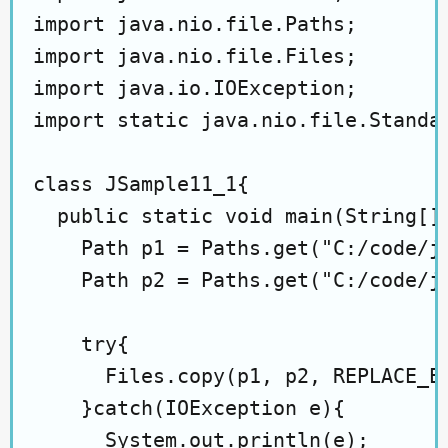
import java.nio.file.Paths;

import java.nio.file.Files;

import java.io.IOException;

import static java.nio.file.Standar
class JSample11_1{

  public static void main(String[] 
    Path p1 = Paths.get("C:/code/ja
    Path p2 = Paths.get("C:/code/ja
    try{

      Files.copy(p1, p2, REPLACE_EX
    }catch(IOException e){

      System.out.println(e);
