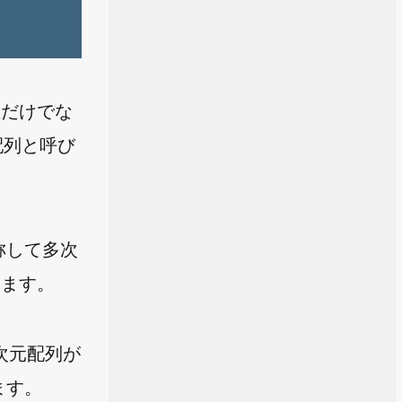
値だけでな
配列と呼び
称して多次
きます。
 次元配列が
ます。