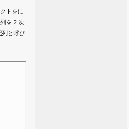
ェクトをに
を 2 次
配列と呼び