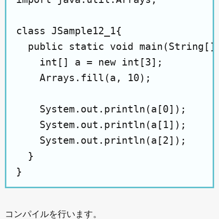
class JSample12_1{

  public static void main(String[] 
    int[] a = new int[3];

    Arrays.fill(a, 10);

    System.out.println(a[0]);

    System.out.println(a[1]);

    System.out.println(a[2]);

  }

コンパイルを行います。