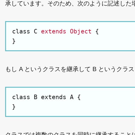
承しています。そのため、次のように記述した
class C 
extends Object
 {

もし A というクラスを継承して B というク
class B extends A {

クラスでは複数のクラスを同時に継承することはでき