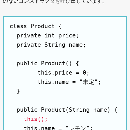
のないコンストラクタを呼び出しています。
class Product {

  private int price;

  private String name;

  public Product() {

  	this.price = 0;

  	this.name = "未定";

  }

  public Product(String name) {

this();
    this.name = "レモン";
