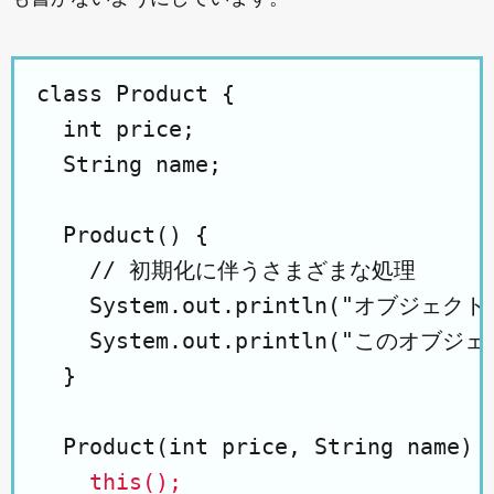
class Product {

  int price;

  String name;

  Product() {

    // 初期化に伴うさまざまな処理

    System.out.println("オブジェ
    System.out.println("この
  }

  Product(int price, String name) {
this();