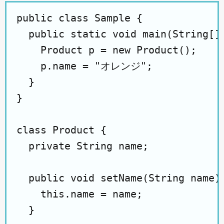
public class Sample {

  public static void main(String[] 
    Product p = new Product();

    p.name = "オレンジ";

  }

}

class Product {

  private String name;

  public void setName(String name) 
    this.name = name;

  }
