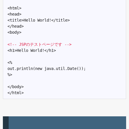
<html>

<head>

<title>Hello World!</title>

</head>

<body>

<!-- JSPのテストページです -->
<h1>Hello World!</h1>

<%

out.println(new java.util.Date());

%>

</body>
