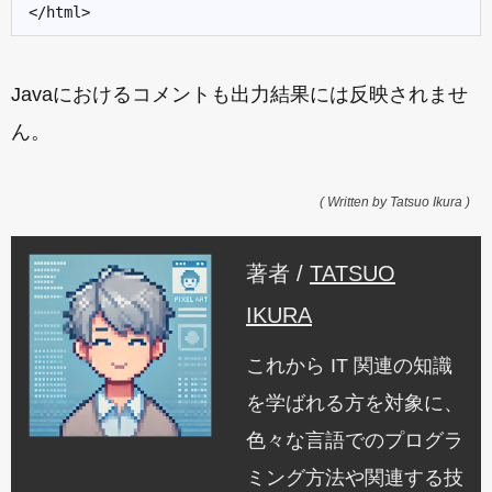
Javaにおけるコメントも出力結果には反映されませ
ん。
( Written by Tatsuo Ikura )
著者 /
TATSUO
IKURA
これから IT 関連の知識
を学ばれる方を対象に、
色々な言語でのプログラ
ミング方法や関連する技