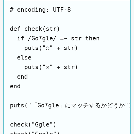
# encoding: UTF-8

def check(str)

  if /Go*gle/ =~ str then

    puts("○" + str)

  else

    puts("×" + str)

  end

end

puts("「Go*gle」にマッチするかどうか")

check("Ggle")
