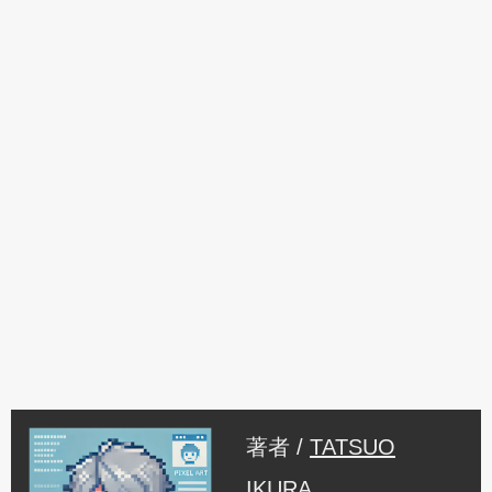
著者 /
TATSUO
IKURA