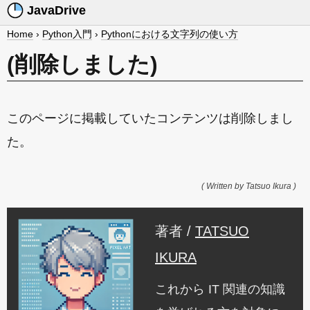
JavaDrive
Home
›
Python入門
›
Pythonにおける文字列の使い方
(削除しました)
このページに掲載していたコンテンツは削除しまし
た。
( Written by Tatsuo Ikura )
著者 /
TATSUO
IKURA
これから IT 関連の知識