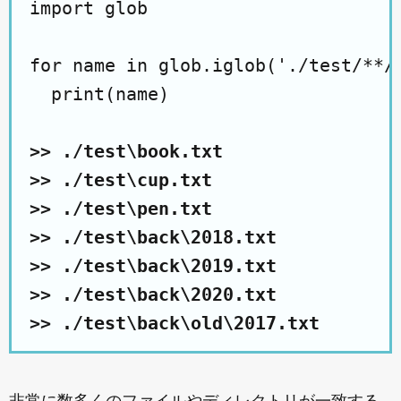
import glob

for name in glob.iglob('./test/**/*
  print(name)

>> ./test\book.txt

>> ./test\cup.txt

>> ./test\pen.txt

>> ./test\back\2018.txt

>> ./test\back\2019.txt

>> ./test\back\2020.txt

>> ./test\back\old\2017.txt