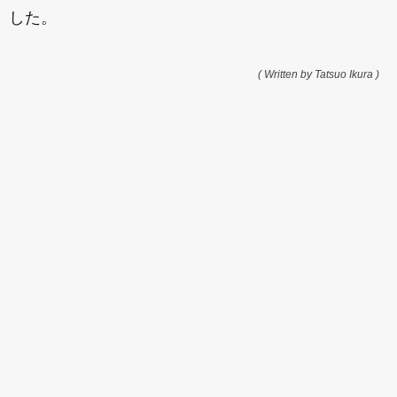
した。
( Written by Tatsuo Ikura )