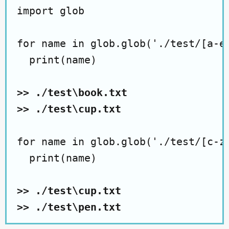
import glob

for name in glob.glob('./test/[a-e]
  print(name)

>> ./test\book.txt

>> ./test\cup.txt
for name in glob.glob('./test/[c-z]
  print(name)

>> ./test\cup.txt

>> ./test\pen.txt