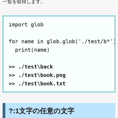
一覧を取得します。
import glob

for name in glob.glob('./test/b*'):
  print(name)

>> ./test\back

>> ./test\book.png

>> ./test\book.txt
?:1文字の任意の文字