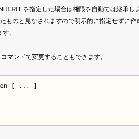
OINHERIT を指定した場合は権限を自動では継承
定されたものと見なされますので明示的に指定せずに作
ます。
LE コマンドで変更することもできます。
on [ ... ]
