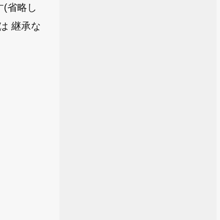
ます(省略し
ルは 継承な