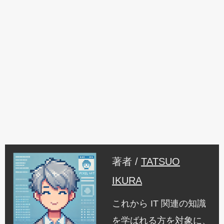
著者 /
TATSUO
IKURA
これから IT 関連の知識
を学ばれる方を対象に、