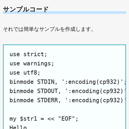
サンプルコード
それでは簡単なサンプルを作成します。
use strict;

use warnings;

use utf8;

binmode STDIN, ':encoding(cp932)';

binmode STDOUT, ':encoding(cp932)';
binmode STDERR, ':encoding(cp932)';
my $str1 = << "EOF";

Hello
