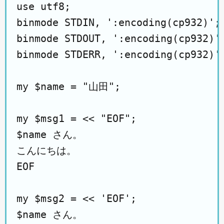
use utf8;

binmode STDIN, ':encoding(cp932)';

binmode STDOUT, ':encoding(cp932)';
binmode STDERR, ':encoding(cp932)';
my $name = "山田";

my $msg1 = << "EOF";

$name さん。

こんにちは。

EOF

my $msg2 = << 'EOF';

$name さん。
