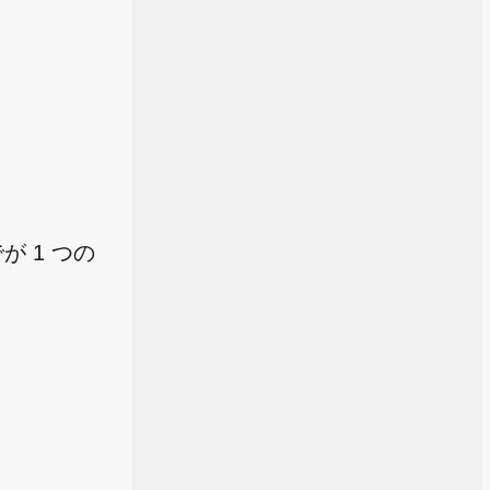
 1 つの
。