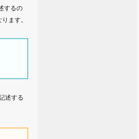
記述するの
なります。
を記述する