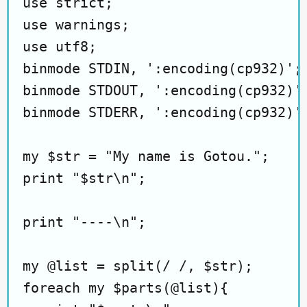
use strict;

use warnings;

use utf8;

binmode STDIN, ':encoding(cp932)';

binmode STDOUT, ':encoding(cp932)';
binmode STDERR, ':encoding(cp932)';
my $str = "My name is Gotou.";

print "$str\n";

print "----\n";

my @list = split(/ /, $str);

foreach my $parts(@list){
