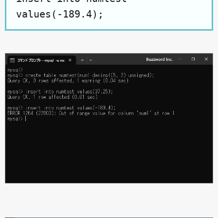
values(-189.4);