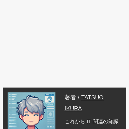
著者 /
TATSUO
IKURA
これから IT 関連の知識