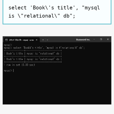
select 'Book\'s title', "mysql
is \"relational\" db";