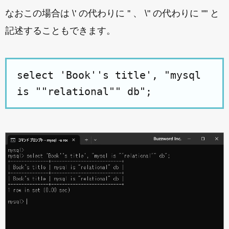
なおこの場合は \' の代わりに '' 、 \" の代わりに "" と
記述することもできます。
select 'Book''s title', "mysql
is ""relational"" db";