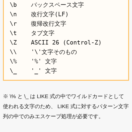
\b    バックスペース文字

\n    改行文字(LF)

\r    復帰改行文字

\t    タブ文字

\Z    ASCII 26 (Control-Z)

\\    '\'文字そのもの

\%    '%' 文字

※ \% と \_ は LIKE 式の中でワイルドカードとして
使われる文字のため、 LIKE 式に対するパターン文字
列の中でのみエスケープ処理が必要です。