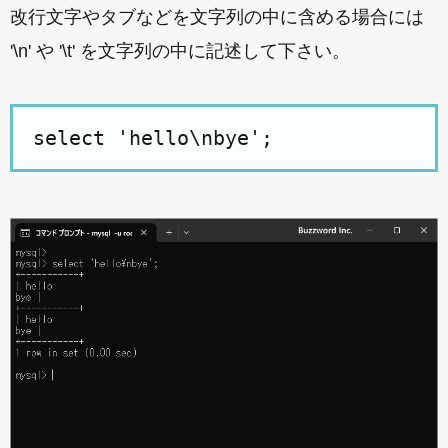
改行文字やタブなどを文字列の中に含める場合には
'\n' や '\t' を文字列の中に記述して下さい。
select 'hello\nbye';