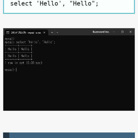
select 'Hello', "Hello";