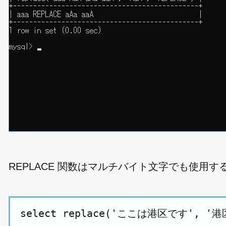
REPLACE 関数はマルチバイト文字でも使用
select replace('ここは港区です', '港