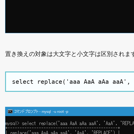
置き換えの対象は大文字と小文字は区別されま
select replace('aaa AaA aAa aaA', 