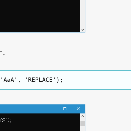
す。
'AaA', 'REPLACE');