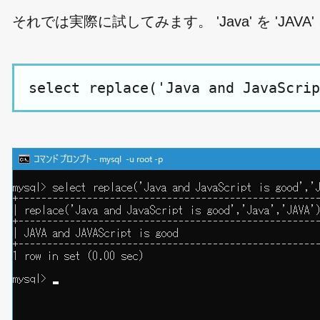
それでは実際に試してみます。 'Java' を 'J
select replace('Java and JavaScrip