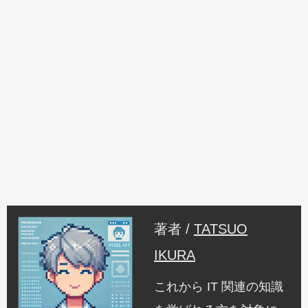
著者 /
TATSUO
IKURA
これから IT 関連の知識