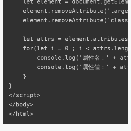
    let element = document.getEleme
    element.removeAttribute('target
    element.removeAttribute('class'
    let attrs = element.attributes;
    for(let i = 0 ; i < attrs.lengt
        console.log('属性名：' + attr
        console.log('属性値：' + attr
    }

}

</script>

</body>
