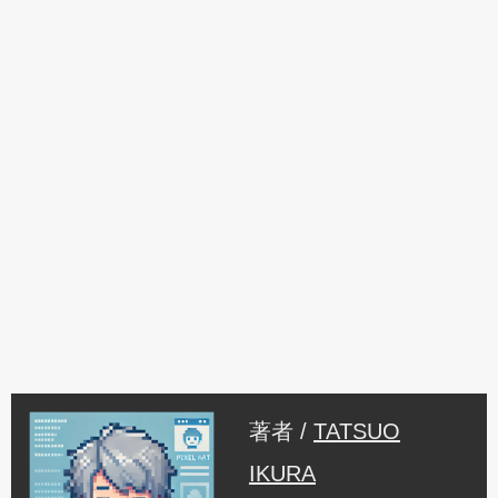
著者 /
TATSUO
IKURA