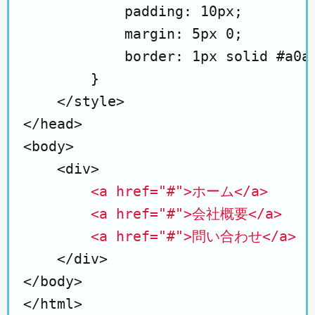
            padding: 10px;

            margin: 5px 0;

            border: 1px solid #a0a0
        }

    </style>

</head>

<body>

    <div>

<a href="#">ホーム</a>

        <a href="#">会社概要</a>

        <a href="#">問い合わせ</a>
    </div>

</body>
