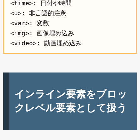
<time>: 日付や時間

<u>: 非言語的注釈

<var>: 変数

<img>: 画像埋め込み

インライン要素をブロッ
クレベル要素として扱う