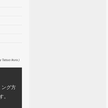
y Tatsuo Ikura )
ミング方
す。