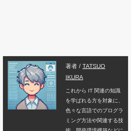
著者 /
TATSUO
IKURA
これから IT 関連の知識
を学ばれる方を対象に、
色々な言語でのプログラ
ミング方法や関連する技
術、開発環境構築などに