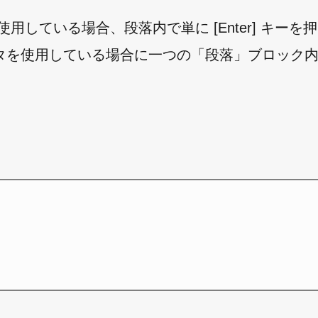
g )を使用している場合、段落内で単に [Enter] キー
タを使用している場合に一つの「段落」ブロック