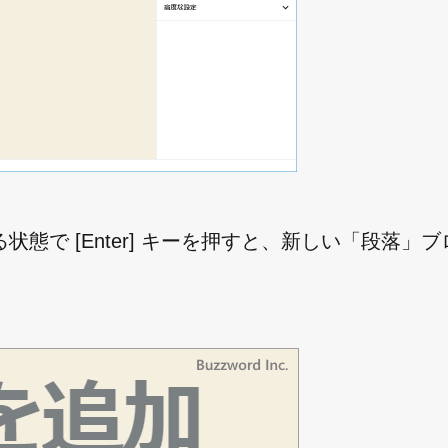
態で [Enter] キーを押すと、新しい「段落」