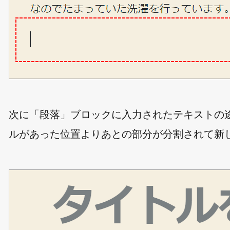
次に「段落」ブロックに入力されたテキストの途中
ルがあった位置よりあとの部分が分割されて新