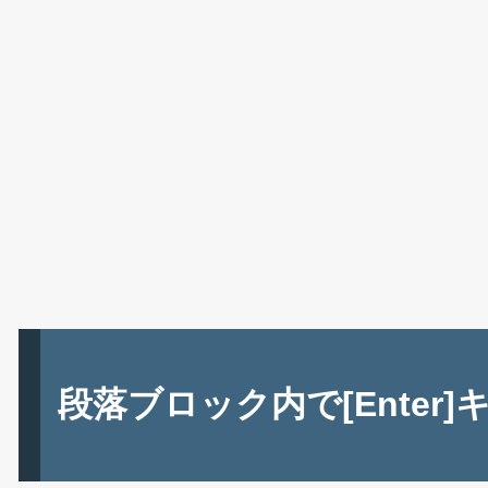
段落ブロック内で[Enter