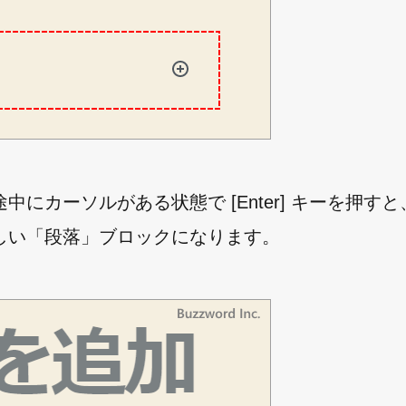
にカーソルがある状態で [Enter] キーを押す
しい「段落」ブロックになります。