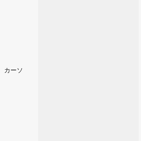
と、カーソ