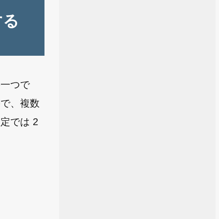
する
の一つで
ので、複数
では 2