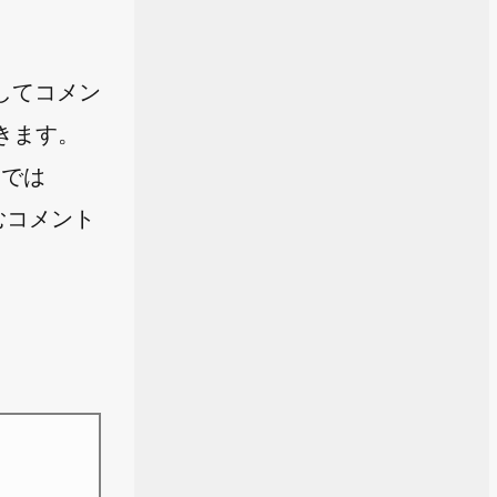
してコメン
きます。
こでは
むコメント