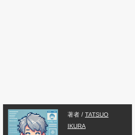
著者 /
TATSUO
IKURA