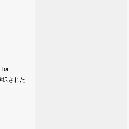
or
選択された