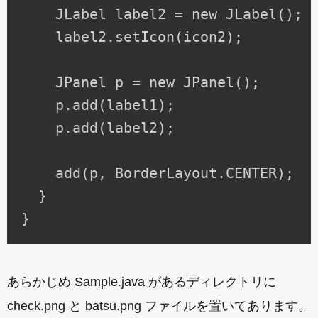
    JLabel label2 = new JLabel();

    label2.setIcon(icon2);

    JPanel p = new JPanel();

    p.add(label1);

    p.add(label2);

    add(p, BorderLayout.CENTER);

  }

あらかじめ Sample.java があるディレクトリに
check.png と batsu.png ファイルを置いてあります。