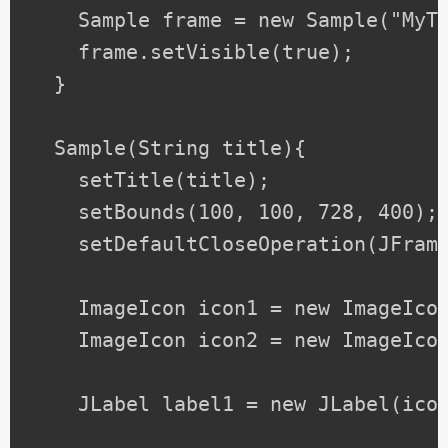
    Sample frame = new Sample("MyTi
    frame.setVisible(true);

  }

  Sample(String title){

    setTitle(title);

    setBounds(100, 100, 728, 400);

    setDefaultCloseOperation(JFrame
    ImageIcon icon1 = new ImageIcon
    ImageIcon icon2 = new ImageIcon
    JLabel label1 = new JLabel(icon