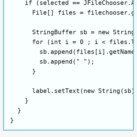
    if (selected == JFileChooser.AP
      File[] files = filechooser.ge
      StringBuffer sb = new StringB
      for (int i = 0 ; i < files.le
        sb.append(files[i].getName(
        sb.append(" ");

      }

      label.setText(new String(sb))
    }

  }
