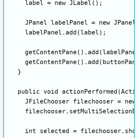
    label = new JLabel();

    JPanel labelPanel = new JPanel(
    labelPanel.add(label);

    getContentPane().add(labelPanel
    getContentPane().add(buttonPane
  }

  public void actionPerformed(Actio
    JFileChooser filechooser = new 
    filechooser.setMultiSelectionEn
    int selected = filechooser.show