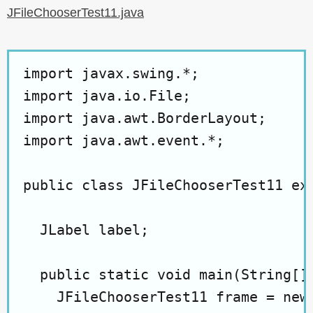
JFileChooserTest11.java
import javax.swing.*;

import java.io.File;

import java.awt.BorderLayout;

import java.awt.event.*;

public class JFileChooserTest11 ext
  JLabel label;

  public static void main(String[] 
    JFileChooserTest11 frame = new 