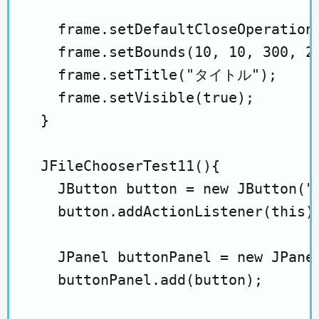
    frame.setDefaultCloseOperation(
    frame.setBounds(10, 10, 300, 20
    frame.setTitle("タイトル");

    frame.setVisible(true);

  }

  JFileChooserTest11(){

    JButton button = new JButton("f
    button.addActionListener(this);
    JPanel buttonPanel = new JPanel
    buttonPanel.add(button);
